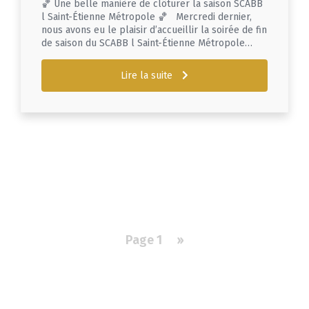
🏀 Une belle manière de clôturer la saison SCABB
l Saint-Étienne Métropole 🏀 Mercredi dernier,
nous avons eu le plaisir d’accueillir la soirée de fin
de saison du SCABB l Saint-Étienne Métropole…
Lire la suite
Pagination
Page 1
Page
››
suivante