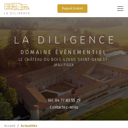
Aller
au
Rappel Gratuit
contenu
principal
DOMAINE ÉVÉNEMENTIEL
LE CHÂTEAU DU BOIS 42660 SAINT-GENEST-
MALIFAUX
Tél. 04 77 83 55 29
Contactez-nous
Accueil
Actualités