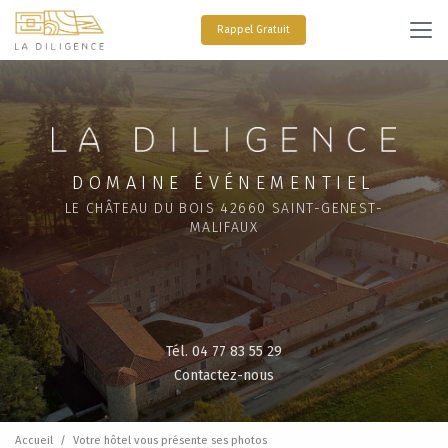
Aller
au
Rappel Gratuit
contenu
principal
DOMAINE ÉVÉNEMENTIEL
LE CHÂTEAU DU BOIS 42660 SAINT-GENEST-
MALIFAUX
Tél. 04 77 83 55 29
Contactez-nous
Accueil
Votre hôtel vous présente ses photos