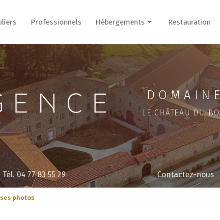
uliers
Professionnels
Hébergements
Restauration
Hôtel
Cour
Parc
DOMAINE
LE CHÂTEAU DU BO
Tél. 04 77 83 55 29
Contactez-nous
 ses photos