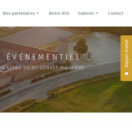
Nos partenaires
Notre RSE
Galeries
Contact
Prestataires
Nos créations culinaires
Hébergements
Hébergements du Domaine
Rappel Gratuit
Domaine de la Cour pour mariage
 ÉVÉNEMENTIEL
Évènement professionnel
IS 42660 SAINT-GENEST-MALIFAUX
Domaine du Parc pour mariage
Séminaire dans un château