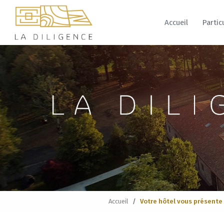
Navigation principale
Aller
au
Accueil
Partic
contenu
principal
Accueil
Votre hôtel vous présente