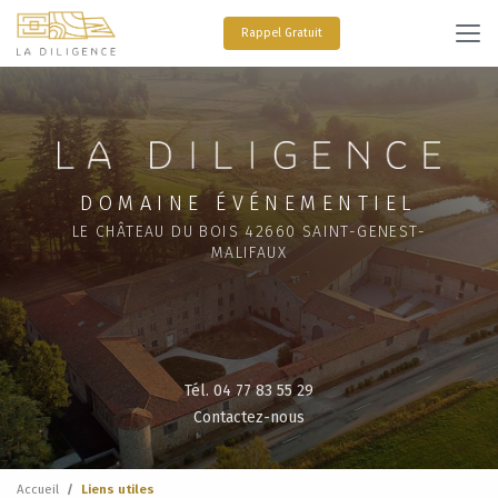
Aller
au
Rappel Gratuit
contenu
principal
DOMAINE ÉVÉNEMENTIEL
LE CHÂTEAU DU BOIS 42660 SAINT-GENEST-
MALIFAUX
Tél. 04 77 83 55 29
Contactez-nous
Accueil
Liens utiles