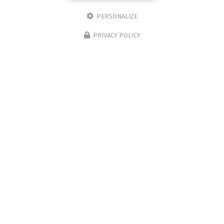
PERSONALIZE
PRIVACY POLICY
17/07/2026
Séminaire NOV'IN du 10/07/2026
Toute l'actualité