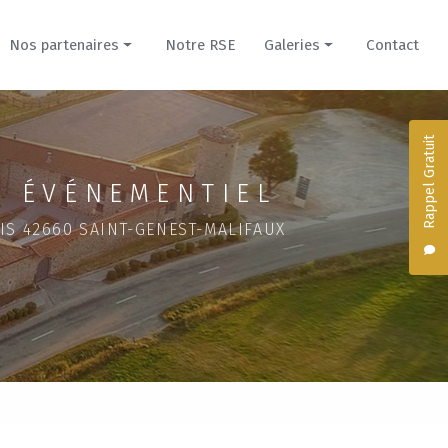
Nos partenaires
Notre RSE
Galeries
Contact
Prestataires
Nos créations culinaires
Hébergements
Hébergements du Domaine
Rappel Gratuit
Domaine de la Cour pour mariage
 ÉVÉNEMENTIEL
Évènement professionnel
IS 42660 SAINT-GENEST-MALIFAUX
Domaine du Parc pour mariage
Séminaire dans un château