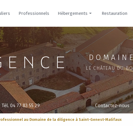
uliers
Professionnels
Hébergements
Restauration
Hôtel
Cour
Parc
DOMAINE
LE CHÂTEAU DU BO
Tél. 04 77 83 55 29
Contactez-nous
fessionnel au Domaine de la diligence à Saint-Genest-Malifaux