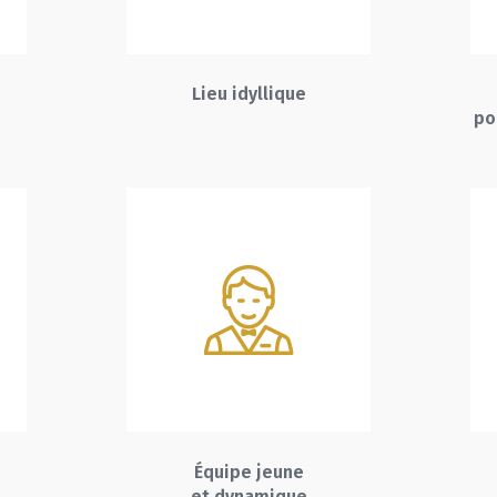
Lieu idyllique
po
Équipe jeune
et dynamique