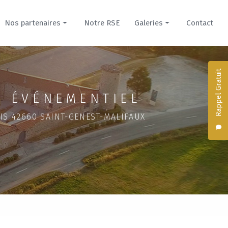
Nos partenaires
Notre RSE
Galeries
Contact
Prestataires
Nos créations culinaires
Hébergements
Hébergements du Domaine
Rappel Gratuit
Domaine de la Cour pour mariage
 ÉVÉNEMENTIEL
Évènement professionnel
IS 42660 SAINT-GENEST-MALIFAUX
Domaine du Parc pour mariage
Séminaire dans un château