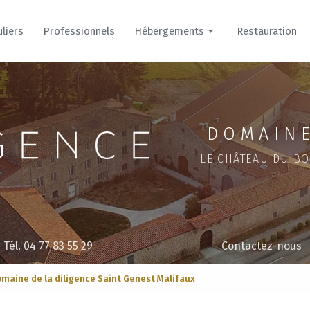
uliers
Professionnels
Hébergements
Restauration
Hôtel
Cour
Parc
DOMAINE
LE CHÂTEAU DU BO
Tél. 04 77 83 55 29
Contactez-nous
maine de la diligence Saint Genest Malifaux