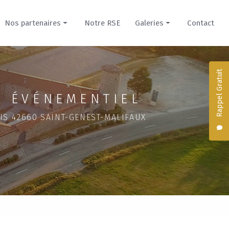
Nos partenaires
Notre RSE
Galeries
Contact
Prestataires
Nos créations culinaires
Hébergements
Hébergements du Domaine
Rappel Gratuit
Domaine de la Cour pour mariage
 ÉVÉNEMENTIEL
Évènement professionnel
IS 42660 SAINT-GENEST-MALIFAUX
Domaine du Parc pour mariage
Séminaire dans un château