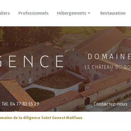
uliers
Professionnels
Hébergements
Restauration
Hôtel
Cour
Parc
DOMAINE
LE CHÂTEAU DU BO
Tél. 04 77 83 55 29
Contactez-nous
maine de la diligence Saint Genest Malifaux