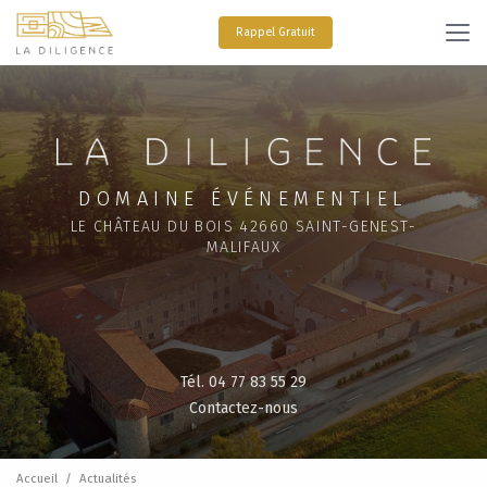
Aller
au
Rappel Gratuit
contenu
principal
DOMAINE ÉVÉNEMENTIEL
LE CHÂTEAU DU BOIS 42660 SAINT-GENEST-
MALIFAUX
Tél. 04 77 83 55 29
Contactez-nous
Accueil
Actualités