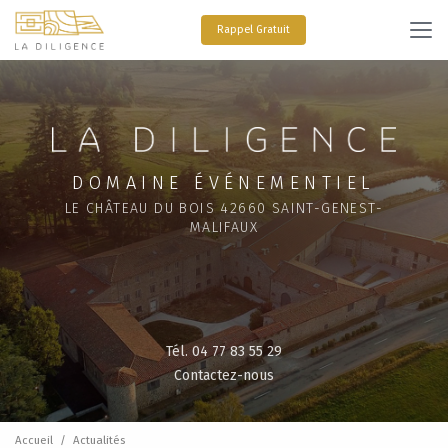
Aller
au
Rappel Gratuit
contenu
principal
DOMAINE ÉVÉNEMENTIEL
LE CHÂTEAU DU BOIS 42660 SAINT-GENEST-
MALIFAUX
Tél. 04 77 83 55 29
Contactez-nous
Accueil
Actualités