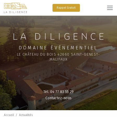
Aller
au
Rappel Gratuit
contenu
principal
DOMAINE ÉVÉNEMENTIEL
LE CHÂTEAU DU BOIS 42660 SAINT-GENEST-
MALIFAUX
Tél. 04 77 83 55 29
Contactez-nous
Accueil
Actualités