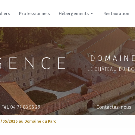
uliers
Professionnels
Hébergements
Restauration
Hôtel
Cour
Parc
DOMAINE
LE CHÂTEAU DU BO
Tél. 04 77 83 55 29
Contactez-nous
9/05/2026 au Domaine du Parc