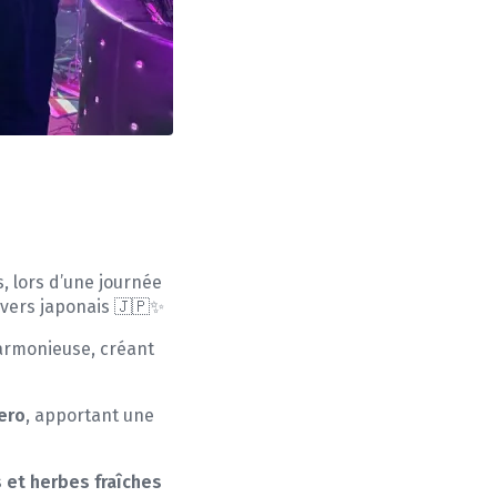
, lors d’une journée
ivers japonais 🇯🇵✨
armonieuse, créant
ero
, apportant une
 et herbes fraîches