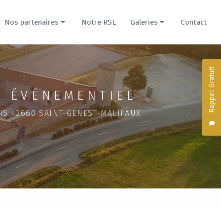
Nos partenaires
Notre RSE
Galeries
Contact
Prestataires
Nos créations culinaires
Hébergements
Hébergements du Domaine
Rappel Gratuit
Domaine de la Cour pour mariage
 ÉVÉNEMENTIEL
Évènement professionnel
IS 42660 SAINT-GENEST-MALIFAUX
Domaine du Parc pour mariage
Séminaire dans un château