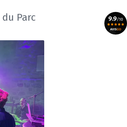
 du Parc
9.9
/10
Voir le certificat