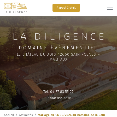
Aller
au
Rappel Gratuit
contenu
principal
DOMAINE ÉVÉNEMENTIEL
LE CHÂTEAU DU BOIS 42660 SAINT-GENEST-
MALIFAUX
Tél. 04 77 83 55 29
Contactez-nous
Accueil
Actualités
Mariage du 13/06/2026 au Domaine de la Cour