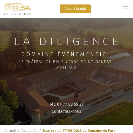
Aller
au
Rappel Gratuit
contenu
principal
DOMAINE ÉVÉNEMENTIEL
LE CHÂTEAU DU BOIS 42660 SAINT-GENEST-
MALIFAUX
Tél. 04 77 83 55 29
Contactez-nous
Accueil
Actualités
Mariage du 27/06/2026 au Domaine du Parc