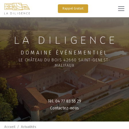
Aller
au
Rappel Gratuit
contenu
principal
DOMAINE ÉVÉNEMENTIEL
LE CHÂTEAU DU BOIS 42660 SAINT-GENEST-
MALIFAUX
Tél. 04 77 83 55 29
Contactez-nous
Accueil
Actualités