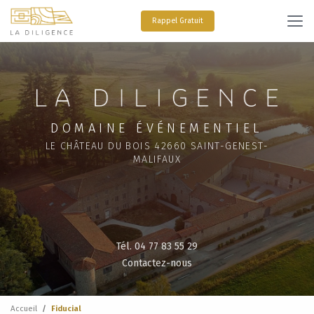
Aller
au
Rappel Gratuit
contenu
principal
DOMAINE ÉVÉNEMENTIEL
LE CHÂTEAU DU BOIS 42660 SAINT-GENEST-
MALIFAUX
Tél. 04 77 83 55 29
Contactez-nous
Accueil
Fiducial