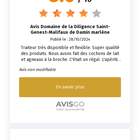
Avis Domaine de la Diligence Saint-
Genest-Malifaux de Damin marlène
Publié le : 28/10/2024
Traiteur très disponible et flexible. Super qualité
des produits. Nous avons fait des cochons de lait
et agneaux à la broche. C'était un régal. L'apéritif
était très bon et original. La vaisselle était jolie et
Avis non modifiable
moderne. Prix très raisonnable par rapport aux
autres traiteurs consultés.
En savoir plus