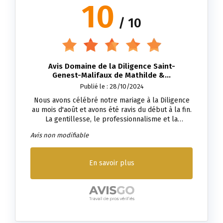
10
/ 10
Avis Domaine de la Diligence Saint-
Genest-Malifaux de Mathilde &...
Publié le : 28/10/2024
Nous avons célébré notre mariage à la Diligence
au mois d'août et avons été ravis du début à la fin.
La gentillesse, le professionnalisme et la
disponibilité des équipe nous ont garanti de
Avis non modifiable
passer la meilleur journée possible sans oublier
bien sur l'équipement exceptionnel de cette salle.
Nous les recommandons sans hésiter :)
En savoir plus