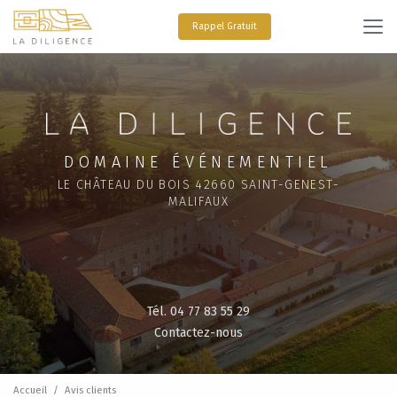
Aller
au
Rappel Gratuit
contenu
principal
DOMAINE ÉVÉNEMENTIEL
LE CHÂTEAU DU BOIS 42660 SAINT-GENEST-
MALIFAUX
Tél. 04 77 83 55 29
Contactez-nous
Accueil
Avis clients