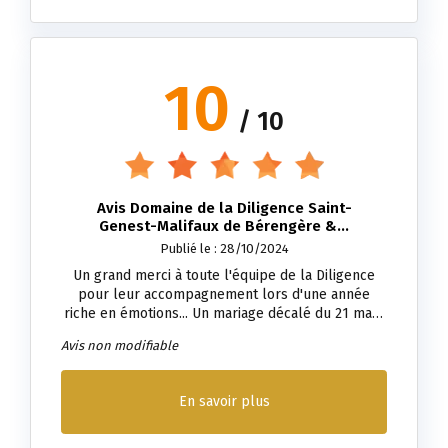
10
/ 10
Avis Domaine de la Diligence Saint-
Genest-Malifaux de Bérengère &...
Publié le : 28/10/2024
Un grand merci à toute l'équipe de la Diligence
pour leur accompagnement lors d'une année
riche en émotions... Un mariage décalé du 21 mars
au 22 août 2020!! Nous avons passé un moment
Avis non modifiable
magique dans un lieu exceptionnel. Une équipe
professionnelle, organisée qui vous accompagne
de À à Z afin de vous permettre de passer de
En savoir plus
manière sereine ce moment tant attendu !! Merci
encore Fabien et l'équipe de la Diligence !
Bérengère et Quentin