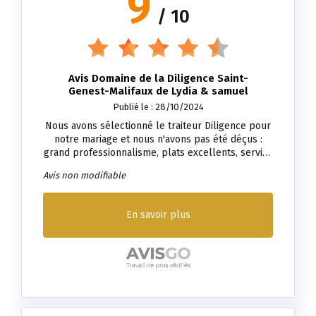
9
/ 10
Avis Domaine de la Diligence Saint-
Genest-Malifaux de Lydia & samuel
Publié le : 28/10/2024
Nous avons sélectionné le traiteur Diligence pour
notre mariage et nous n'avons pas été déçus :
grand professionnalisme, plats excellents, service
en salle irréprochable (très très apprécié de nos
Avis non modifiable
convives) ... Comme beaucoup de mariés, nous
aurions aimé être un peu plus accompagnés dans
la préparation (proactivité, planification de toutes
En savoir plus
les étapes de la collaboration ... ). La disponibilité
(100% réponses à toutes nos sollicitations dans
des délais très courts, et ce même en début de
soirée ou les week-ends) et flexibilité du
prestataire nous a toutefois permis d'avancer
sereinement dans la préparation du mariage. Le
domaine La Diligence que nous avons sélectionné
pour la réception et le brunch du dimanche. Aussi,