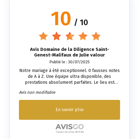
l'équipe du traiteur connait très bien les locaux, et
10
ça fait vraiment la différence ! Nous tenons
également à souligner le professionnalisme, le
/ 10
dynamisme et la grande sympathie de l'équipe!
Merci pour tout, Samuel & Lydia
Avis Domaine de la Diligence Saint-
Genest-Malifaux de Julie valour
Publié le : 30/07/2025
Notre mariage à été exceptionnel. 0 fausses notes
de A à Z. Une équipe ultra disponible, des
prestations absolument parfaites. Le lieu est
magnifique. La nourriture était excellente. Nos
Avis non modifiable
invités étaient tous unanimes sur cette soirée
féerique. L'équipe a été aux petits soins pendant
toute la préparation et le jour J était encore plus
En savoir plus
beau que nos espérances. Toute l'équipe est ultra
sympathique ! Je recommande les yeux fermés.
Merci à toute l'équipe et plus particulièrement à
Medhi, Nadia et Fabien qui ont été nos
interlocuteurs de référence. Hâte de vous revoir !