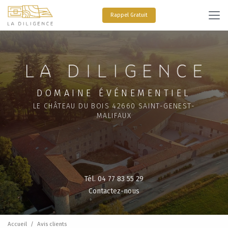
Aller
au
Rappel Gratuit
contenu
principal
DOMAINE ÉVÉNEMENTIEL
LE CHÂTEAU DU BOIS 42660 SAINT-GENEST-
MALIFAUX
Tél. 04 77 83 55 29
Contactez-nous
Accueil
Avis clients