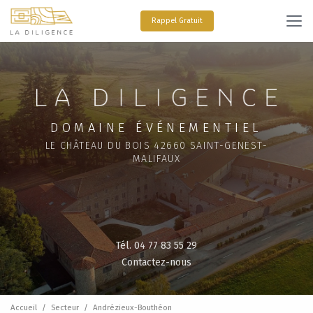
Aller
au
Rappel Gratuit
contenu
principal
DOMAINE ÉVÉNEMENTIEL
LE CHÂTEAU DU BOIS 42660 SAINT-GENEST-
MALIFAUX
Tél. 04 77 83 55 29
Contactez-nous
Accueil
Secteur
Andrézieux-Bouthéon