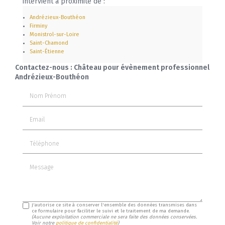
intervient à proximité de :
Andrézieux-Bouthéon
Firminy
Monistrol-sur-Loire
Saint-Chamond
Saint-Étienne
Contactez-nous : Château pour évènement professionnel
Andrézieux-Bouthéon
Nom Prénom
Email
Téléphone
Message
J'autorise ce site à conserver l'ensemble des données transmises dans
ce formulaire pour faciliter le suivi et le traitement de ma demande.
(Aucune exploitation commerciale ne sera faite des données conservées.
Voir notre
politique de confidentialité
)