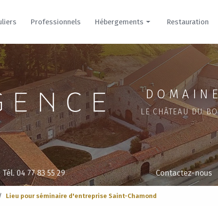
uliers
Professionnels
Hébergements
Restauration
Hôtel
Cour
Parc
DOMAINE
LE CHÂTEAU DU BO
Tél. 04 77 83 55 29
Contactez-nous
Lieu pour séminaire d'entreprise Saint-Chamond