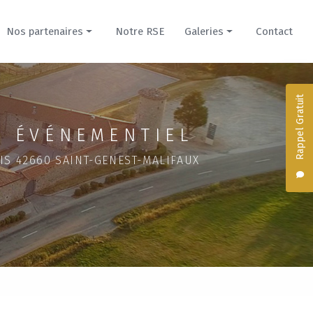
Nos partenaires
Notre RSE
Galeries
Contact
Prestataires
Nos créations culinaires
Hébergements
Hébergements du Domaine
Rappel Gratuit
Domaine de la Cour pour mariage
 ÉVÉNEMENTIEL
Évènement professionnel
IS 42660 SAINT-GENEST-MALIFAUX
Domaine du Parc pour mariage
Séminaire dans un château