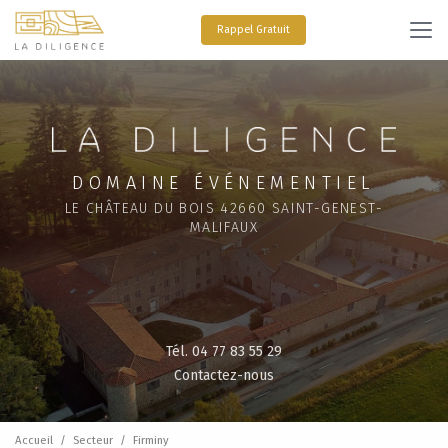
Aller
au
Rappel Gratuit
contenu
principal
DOMAINE ÉVÉNEMENTIEL
LE CHÂTEAU DU BOIS 42660 SAINT-GENEST-
MALIFAUX
Tél. 04 77 83 55 29
Contactez-nous
Accueil
Secteur
Firminy