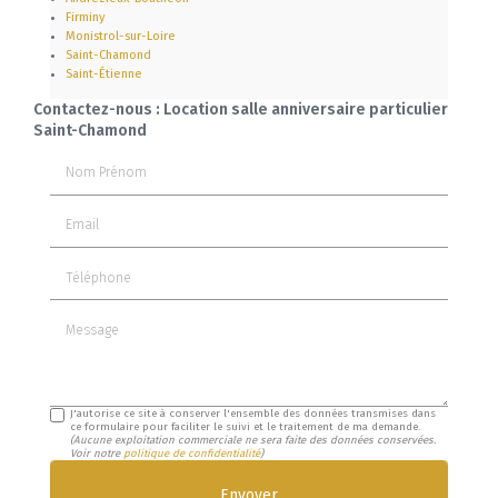
Firminy
Monistrol-sur-Loire
Saint-Chamond
Saint-Étienne
Contactez-nous : Location salle anniversaire particulier
Saint-Chamond
Nom Prénom
Email
Téléphone
Message
J'autorise ce site à conserver l'ensemble des données transmises dans
ce formulaire pour faciliter le suivi et le traitement de ma demande.
(Aucune exploitation commerciale ne sera faite des données conservées.
Voir notre
politique de confidentialité
)