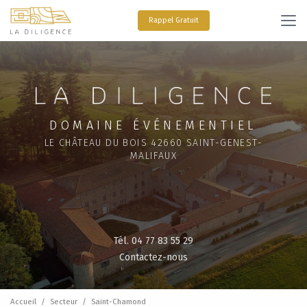
Aller
au
Rappel Gratuit
contenu
principal
DOMAINE ÉVÉNEMENTIEL
LE CHÂTEAU DU BOIS 42660 SAINT-GENEST-
MALIFAUX
Tél. 04 77 83 55 29
Contactez-nous
Accueil
Secteur
Saint-Chamond