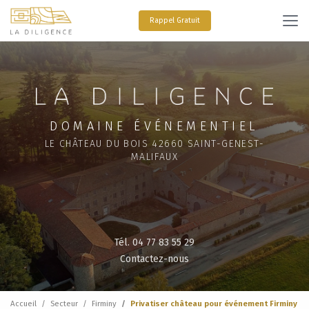
Aller
au
Rappel Gratuit
contenu
principal
DOMAINE ÉVÉNEMENTIEL
LE CHÂTEAU DU BOIS 42660 SAINT-GENEST-
MALIFAUX
Tél. 04 77 83 55 29
Contactez-nous
Accueil
Secteur
Firminy
Privatiser château pour événement Firminy