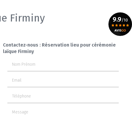
ue Firminy
9.9
/10
Voir le certificat
Contactez-nous : Réservation lieu pour cérémonie
laïque Firminy
Nom Prénom
Email
Téléphone
Message