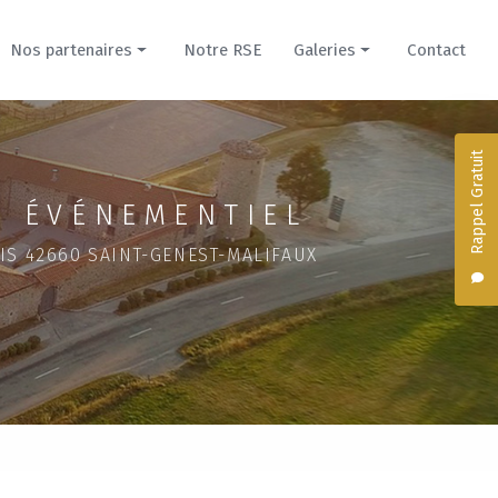
Nos partenaires
Notre RSE
Galeries
Contact
Prestataires
Nos créations culinaires
Hébergements
Hébergements du Domaine
Rappel Gratuit
Domaine de la Cour pour mariage
 ÉVÉNEMENTIEL
Évènement professionnel
IS 42660 SAINT-GENEST-MALIFAUX
Domaine du Parc pour mariage
Séminaire dans un château