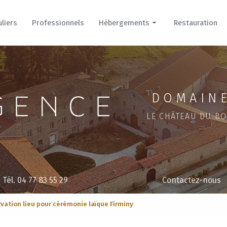
uliers
Professionnels
Hébergements
Restauration
Hôtel
Cour
Parc
DOMAINE
LE CHÂTEAU DU BO
Tél. 04 77 83 55 29
Contactez-nous
vation lieu pour cérémonie laïque Firminy