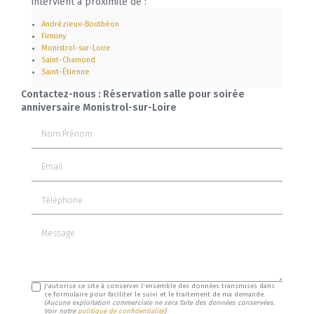
intervient à proximité de :
Andrézieux-Bouthéon
Firminy
Monistrol-sur-Loire
Saint-Chamond
Saint-Étienne
Contactez-nous : Réservation salle pour soirée
anniversaire Monistrol-sur-Loire
Nom Prénom
Email
Téléphone
Message
J'autorise ce site à conserver l'ensemble des données transmises dans
ce formulaire pour faciliter le suivi et le traitement de ma demande.
(Aucune exploitation commerciale ne sera faite des données conservées.
Voir notre
politique de confidentialité
)