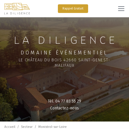
Aller
au
Rappel Gratuit
contenu
principal
DOMAINE ÉVÉNEMENTIEL
LE CHÂTEAU DU BOIS 42660 SAINT-GENEST-
MALIFAUX
Tél. 04 77 83 55 29
Contactez-nous
Accueil
Secteur
Monistrol-sur-Loire