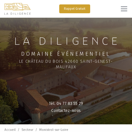
Aller
au
Rappel Gratuit
contenu
principal
DOMAINE ÉVÉNEMENTIEL
LE CHÂTEAU DU BOIS 42660 SAINT-GENEST-
MALIFAUX
Tél. 04 77 83 55 29
Contactez-nous
Accueil
Secteur
Monistrol-sur-Loire