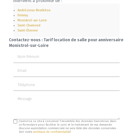
intervient à proximité de :
Andrézieux-Bouthéon
Firminy
Monistrol-sur-Loire
Saint-Chamond
Saint-Étienne
Contactez-nous : Tarif location de salle pour anniversaire
Monistrol-sur-Loire
Nom Prénom
Email
Téléphone
Message
J'autorise ce site à conserver l'ensemble des données transmises dans
ce formulaire pour faciliter le suivi et le traitement de ma demande.
(Aucune exploitation commerciale ne sera faite des données conservées.
Voir notre
politique de confidentialité
)