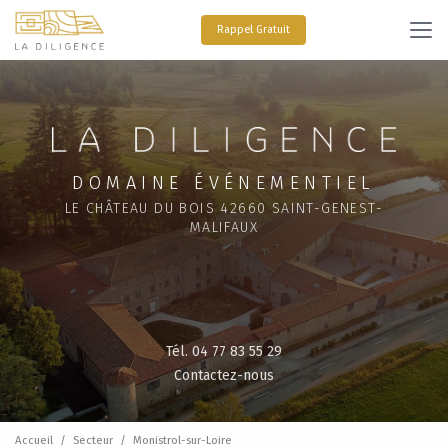
Aller
au
Rappel Gratuit
contenu
principal
DOMAINE ÉVÉNEMENTIEL
LE CHÂTEAU DU BOIS 42660 SAINT-GENEST-
MALIFAUX
Tél. 04 77 83 55 29
Contactez-nous
Accueil
Secteur
Monistrol-sur-Loire