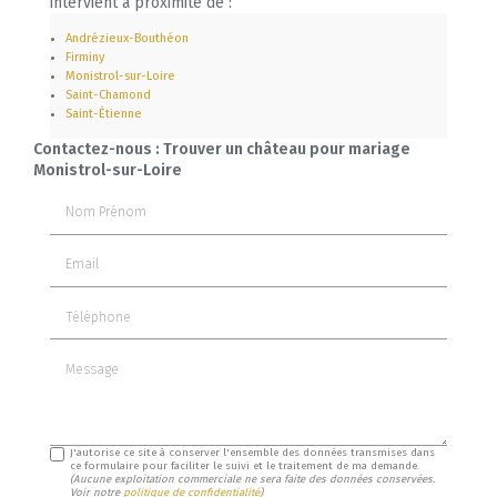
intervient à proximité de :
Andrézieux-Bouthéon
Firminy
Monistrol-sur-Loire
Saint-Chamond
Saint-Étienne
Contactez-nous : Trouver un château pour mariage
Monistrol-sur-Loire
Nom Prénom
Email
Téléphone
Message
J'autorise ce site à conserver l'ensemble des données transmises dans
ce formulaire pour faciliter le suivi et le traitement de ma demande.
(Aucune exploitation commerciale ne sera faite des données conservées.
Voir notre
politique de confidentialité
)