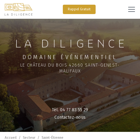
Aller
au
Rappel Gratuit
contenu
principal
DOMAINE ÉVÉNEMENTIEL
LE CHÂTEAU DU BOIS 42660 SAINT-GENEST-
MALIFAUX
Tél. 04 77 83 55 29
Contactez-nous
Accueil
Secteur
Saint-Étienne