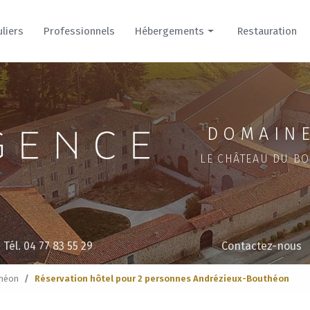
uliers
Professionnels
Hébergements
Restauration
Hôtel
Cour
Parc
DOMAINE
LE CHÂTEAU DU BO
Tél. 04 77 83 55 29
Contactez-nous
héon
Réservation hôtel pour 2 personnes Andrézieux-Bouthéon