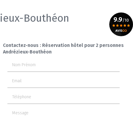
zieux-Bouthéon
9.9
/10
Voir le certificat
Contactez-nous : Réservation hôtel pour 2 personnes
Andrézieux-Bouthéon
Nom Prénom
Email
Téléphone
Message