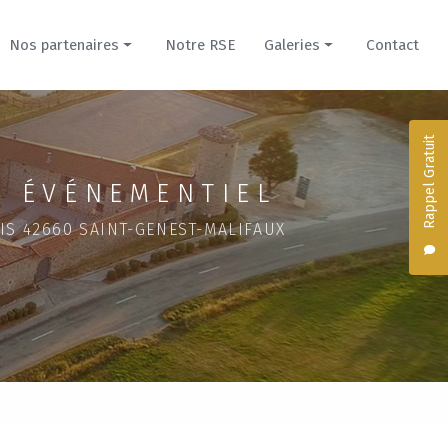
Nos partenaires
Notre RSE
Galeries
Contact
Prestataires
Nos créations culinaires
Hébergements
Hébergements du Domaine
Rappel Gratuit
Domaine de la Cour pour mariage
 ÉVÉNEMENTIEL
Évènement professionnel
IS 42660 SAINT-GENEST-MALIFAUX
Domaine du Parc pour mariage
Séminaire dans un château