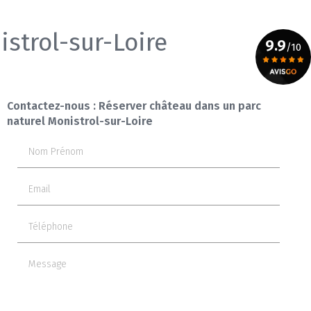
strol-sur-Loire
9.9
/10
Voir le certificat
Contactez-nous : Réserver château dans un parc
naturel Monistrol-sur-Loire
Nom Prénom
Email
Téléphone
Message