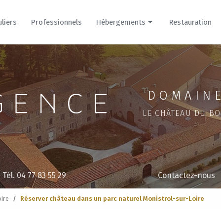
uliers
Professionnels
Hébergements
Restauration
Hôtel
Cour
Parc
DOMAINE
LE CHÂTEAU DU BO
Tél. 04 77 83 55 29
Contactez-nous
ire
Réserver château dans un parc naturel Monistrol-sur-Loire