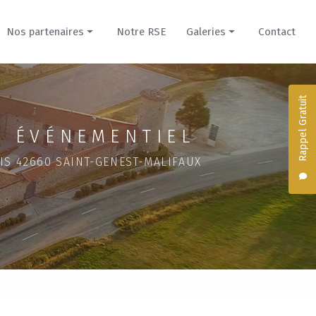
Nos partenaires
Notre RSE
Galeries
Contact
Prestataires
Nos créations culinaires
Hébergements
Hébergements du Domaine
Rappel Gratuit
Domaine de la Cour pour mariage
 ÉVÉNEMENTIEL
Évènement professionnel
IS 42660 SAINT-GENEST-MALIFAUX
Domaine du Parc pour mariage
Séminaire dans un château