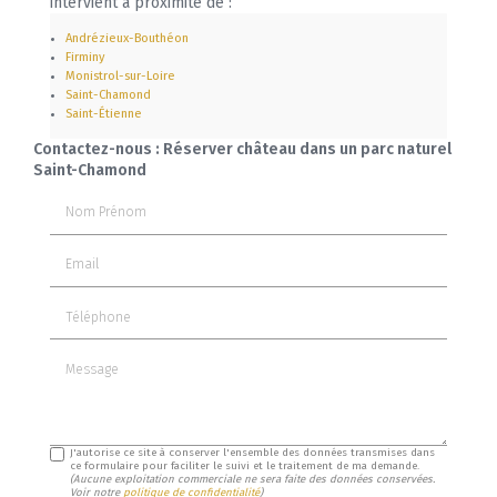
intervient à proximité de :
Andrézieux-Bouthéon
Firminy
Monistrol-sur-Loire
Saint-Chamond
Saint-Étienne
Contactez-nous : Réserver château dans un parc naturel
Saint-Chamond
Nom Prénom
Email
Téléphone
Message
J'autorise ce site à conserver l'ensemble des données transmises dans
ce formulaire pour faciliter le suivi et le traitement de ma demande.
(Aucune exploitation commerciale ne sera faite des données conservées.
Voir notre
politique de confidentialité
)