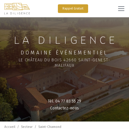
Aller
au
Rappel Gratuit
contenu
principal
DOMAINE ÉVÉNEMENTIEL
LE CHÂTEAU DU BOIS 42660 SAINT-GENEST-
MALIFAUX
Tél. 04 77 83 55 29
Contactez-nous
Accueil
Secteur
Saint-Chamond