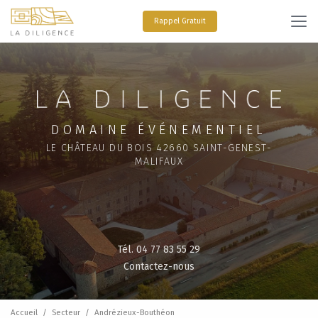
Aller
au
Rappel Gratuit
contenu
principal
DOMAINE ÉVÉNEMENTIEL
LE CHÂTEAU DU BOIS 42660 SAINT-GENEST-
MALIFAUX
Tél. 04 77 83 55 29
Contactez-nous
Accueil
Secteur
Andrézieux-Bouthéon