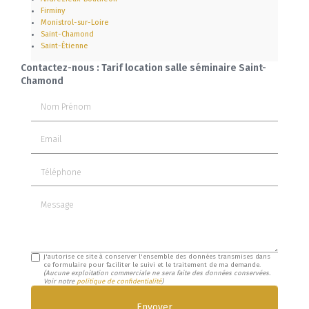
Firminy
Monistrol-sur-Loire
Saint-Chamond
Saint-Étienne
Contactez-nous : Tarif location salle séminaire Saint-
Chamond
Nom Prénom
Email
Téléphone
Message
J'autorise ce site à conserver l'ensemble des données transmises dans
ce formulaire pour faciliter le suivi et le traitement de ma demande.
(Aucune exploitation commerciale ne sera faite des données conservées.
Voir notre
politique de confidentialité
)