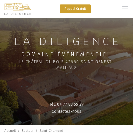
Aller
au
Rappel Gratuit
contenu
principal
DOMAINE ÉVÉNEMENTIEL
LE CHÂTEAU DU BOIS 42660 SAINT-GENEST-
MALIFAUX
Tél. 04 77 83 55 29
Contactez-nous
Accueil
Secteur
Saint-Chamond