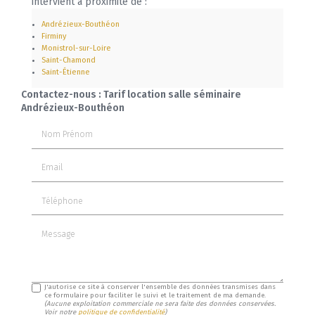
intervient à proximité de :
Andrézieux-Bouthéon
Firminy
Monistrol-sur-Loire
Saint-Chamond
Saint-Étienne
Contactez-nous : Tarif location salle séminaire
Andrézieux-Bouthéon
Nom Prénom
Email
Téléphone
Message
J'autorise ce site à conserver l'ensemble des données transmises dans
ce formulaire pour faciliter le suivi et le traitement de ma demande.
(Aucune exploitation commerciale ne sera faite des données conservées.
Voir notre
politique de confidentialité
)