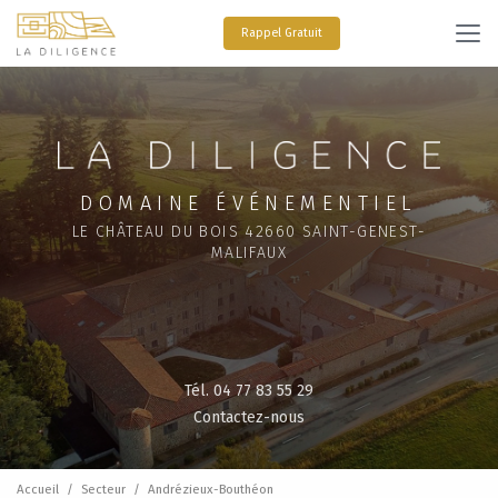
Aller
au
Rappel Gratuit
contenu
principal
DOMAINE ÉVÉNEMENTIEL
LE CHÂTEAU DU BOIS 42660 SAINT-GENEST-
MALIFAUX
Tél. 04 77 83 55 29
Contactez-nous
Accueil
Secteur
Andrézieux-Bouthéon