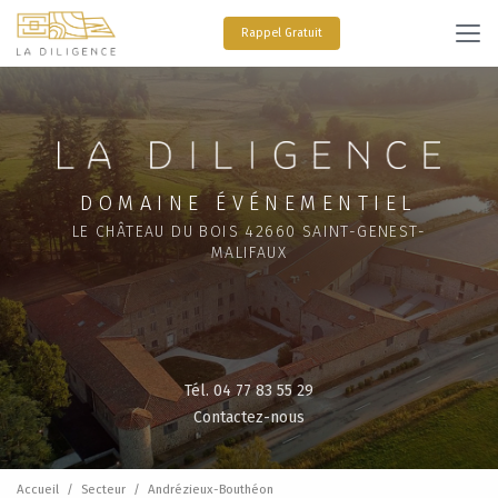
Aller
au
Rappel Gratuit
contenu
principal
DOMAINE ÉVÉNEMENTIEL
LE CHÂTEAU DU BOIS 42660 SAINT-GENEST-
MALIFAUX
Tél. 04 77 83 55 29
Contactez-nous
Accueil
Secteur
Andrézieux-Bouthéon