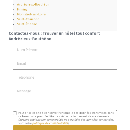
Andrézieux-Bouthéon
Firminy
Monistrol-sur-Loire
Saint-Chamond
Saint-Étienne
Contactez-nous : Trouver un hôtel tout confort
Andrézieux-Bouthéon
Nom Prénom
Email
Téléphone
Message
J'autorise ce site à conserver l'ensemble des données transmises dans
ce formulaire pour faciliter le suivi et le traitement de ma demande.
(Aucune exploitation commerciale ne sera faite des données conservées.
Voir notre
politique de confidentialité
)